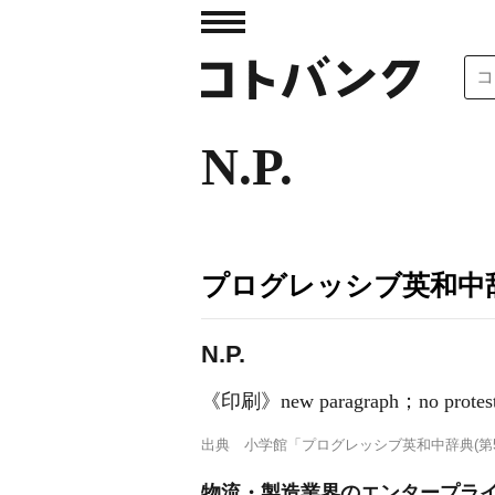
N.P.
プログレッシブ英和中辞
N.P.
《印刷》
new paragraph；no pr
出典
小学館「プログレッシブ英和中辞典(第5
物流・製造業界のエンタープライ