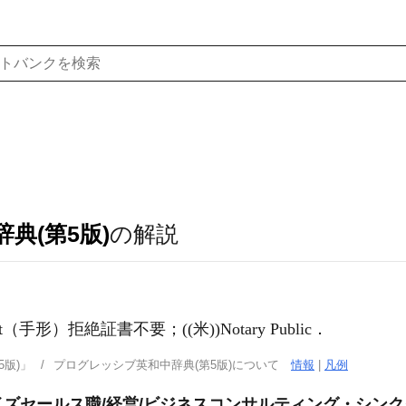
典(第5版)
の解説
otest（手形）拒絶証書不要；((米))Notary Public
．
版)」
プログレッシブ英和中辞典(第5版)について
情報
|
凡例
ズセールス職/経営/ビジネスコンサルティング・シンク