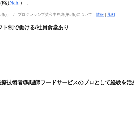
；
(略)
Nah.
）
．
版)」
プログレッシブ英和中辞典(第5版)について
情報
|
凡例
フト制で働ける/社員食堂あり
療技術者/調理師フードサービスのプロとして経験を活