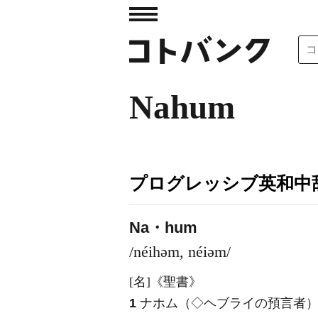
Nahum
プログレッシブ英和中辞
Na・hum
/néihəm, néiəm/
[名]
《聖書》
1
ナホム（◇ヘブライの預言者