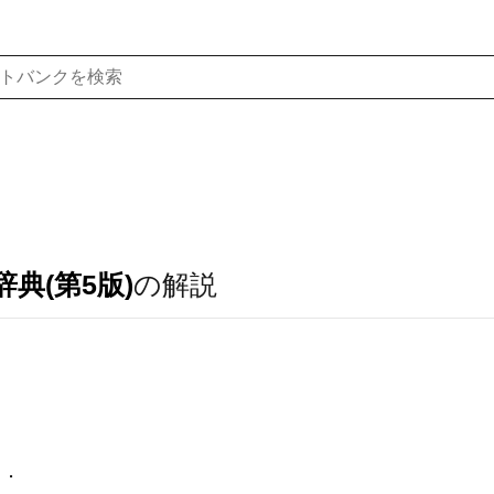
典(第5版)
の解説
）
．