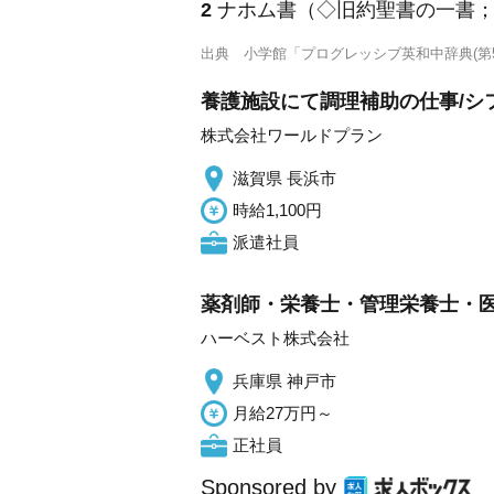
2
ナホム書（◇旧約聖書の一書
出典
小学館「プログレッシブ英和中辞典(第5
養護施設にて調理補助の仕事/シ
株式会社ワールドプラン
滋賀県 長浜市
時給1,100円
派遣社員
薬剤師・栄養士・管理栄養士・医
ハーベスト株式会社
兵庫県 神戸市
月給27万円～
正社員
Sponsored by