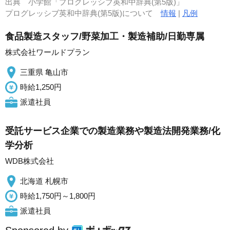
出典
小学館「プログレッシブ英和中辞典(第5版)」
プログレッシブ英和中辞典(第5版)について
情報
|
凡例
食品製造スタッフ/野菜加工・製造補助/日勤専属
株式会社ワールドプラン
三重県 亀山市
時給1,250円
派遣社員
受託サービス企業での製造業務や製造法開発業務/化
学分析
WDB株式会社
北海道 札幌市
時給1,750円～1,800円
派遣社員