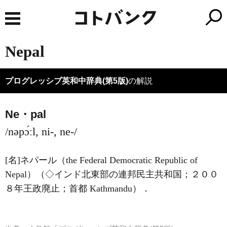
Nepal
プログレッシブ英和中辞典(第5版)
の解説
Ne・pal
/nəpɔ́ːl, ni-, ne-/
[名]
ネパール（the Federal Democratic Republic of
Nepal）（◇インド北東部の連邦民主共和国；２００
８年王政廃止；首都 Kathmandu）
．