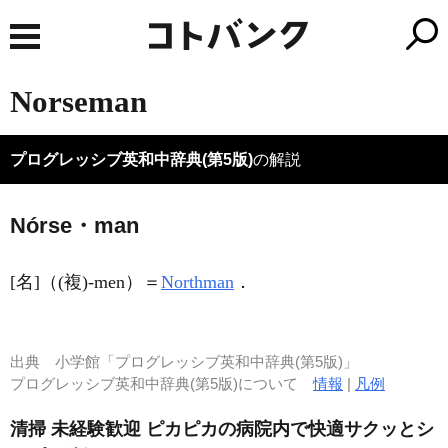
Norseman
プログレッシブ英和中辞典(第5版)
の解説
Nórse・man
[名]
（
(複)
-men）
＝
Northman
．
出典
小学館「プログレッシブ英和中辞典(第5版)」
プログレッシブ英和中辞典(第5版)について
情報
|
凡例
清掃 未経験歓迎 ピカピカの病院内で快適サクッとシ