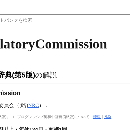
latoryCommission
典(第5版)
の解説
mìssion
制委員会（
(略)
NRC
）
．
版)」
プログレッシブ英和中辞典(第5版)について
情報
|
凡例
円以上・年休124日・面接1回