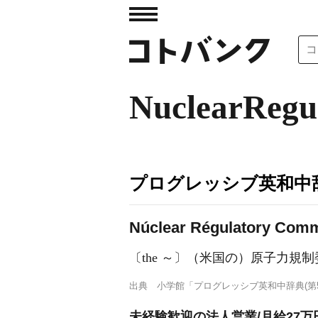
NuclearRegu
プログレッシブ英和中辞
Núclear Régulatory Com
〔the ～〕（米国の）原子力規
出典
小学館「プログレッシブ英和中辞典(第5
未経験歓迎の法人営業/月給27万