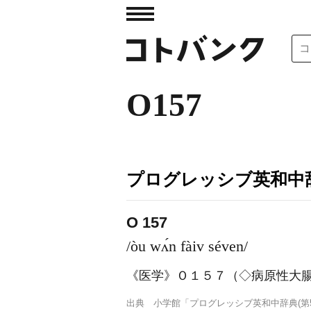
O157
プログレッシブ英和中辞
O 157
/òu wʌ́n fàiv séven/
《医学》
Ｏ１５７（◇病原性大
出典
小学館「プログレッシブ英和中辞典(第5