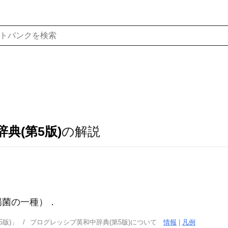
典(第5版)
の解説
腸菌の一種）
．
版)」
プログレッシブ英和中辞典(第5版)について
情報
|
凡例