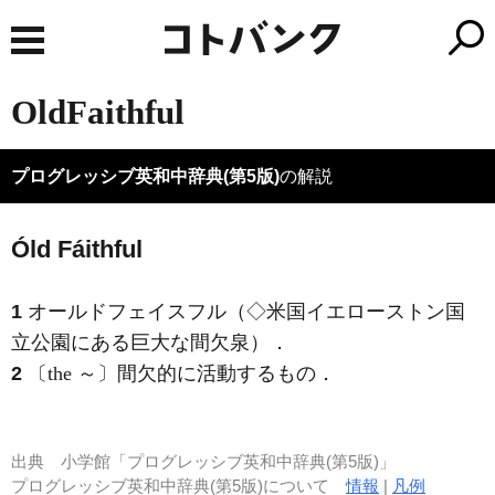
OldFaithful
プログレッシブ英和中辞典(第5版)
の解説
Óld Fáithful
1
オールドフェイスフル（◇米国イエローストン国
立公園にある巨大な間欠泉）
．
2
〔the ～〕間欠的に活動するもの
．
出典
小学館「プログレッシブ英和中辞典(第5版)」
プログレッシブ英和中辞典(第5版)について
情報
|
凡例