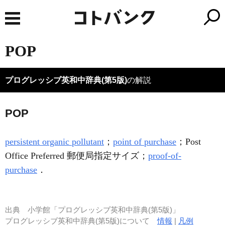
POP
プログレッシブ英和中辞典(第5版)
の解説
POP
persistent organic pollutant
；
point of purchase
；Post
Office Preferred 郵便局指定サイズ；
proof-of-
purchase
．
出典
小学館「プログレッシブ英和中辞典(第5版)」
プログレッシブ英和中辞典(第5版)について
情報
|
凡例