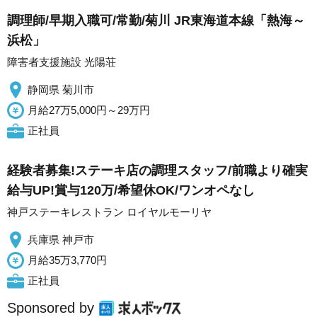
調理師/早期入職可/常勤/菊川 JR東海道本線「熱海～
浜松」
障害者支援施設 光陽荘
静岡県 菊川市
月給27万5,000円～29万円
正社員
経験者募集!ステーキ店の調理スタッフ/前職より確実
給与UP!賞与120万/希望休OK/ワンオペなし
神戸ステーキレストラン ロイヤルモーリヤ
兵庫県 神戸市
月給35万3,770円
正社員
Sponsored by