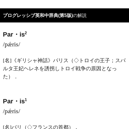
プログレッシブ英和中辞典(第5版)
の解説
2
Par・is
/pǽris/
[名]
《ギリシャ神話》
パリス（◇トロイの王子；スパ
ルタ王妃ヘレネを誘拐しトロイ戦争の原因となっ
た）
．
1
Par・is
/pǽris/
[名]
パリ（◇フランスの首都）
．