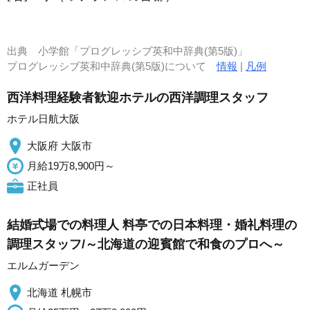
出典
小学館「プログレッシブ英和中辞典(第5版)」
プログレッシブ英和中辞典(第5版)について
情報
|
凡例
西洋料理経験者歓迎ホテルの西洋調理スタッフ
ホテル日航大阪
大阪府 大阪市
月給19万8,900円～
正社員
結婚式場での料理人 料亭での日本料理・婚礼料理の
調理スタッフ/～北海道の迎賓館で和食のプロへ～
エルムガーデン
北海道 札幌市