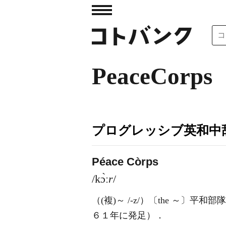
PeaceCorps
プログレッシブ英和中辞
Péace Còrps
/kɔ̀ː
r
/
（
(複)
～
/-z/
）
〔the ～〕平和
６１年に発足）
．