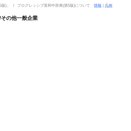
版)」
プログレッシブ英和中辞典(第5版)について
情報
|
凡例
/その他一般企業