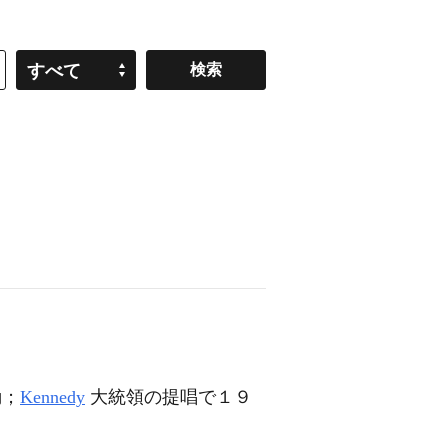
すべて
動；
Kennedy
大統領の提唱で１９