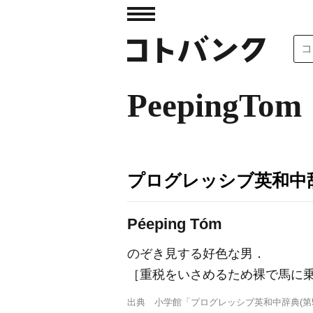
PeepingTom
プログレッシブ英和中辞
Péeping Tóm
のぞき見する好色な男
．
［重税をいさめるため裸で馬に乗った
出典
小学館「プログレッシブ英和中辞典(第5