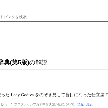
典(第5版)
の解説
 Lady Godiva をのぞき見して盲目になった仕立屋 
版)」
プログレッシブ英和中辞典(第5版)について
情報
|
凡例