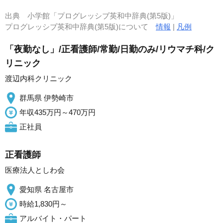
出典
小学館「プログレッシブ英和中辞典(第5版)」
プログレッシブ英和中辞典(第5版)について
情報
|
凡例
「夜勤なし」/正看護師/常勤/日勤のみ/リウマチ科/ク
リニック
渡辺内科クリニック
群馬県 伊勢崎市
年収435万円～470万円
正社員
正看護師
医療法人としわ会
愛知県 名古屋市
時給1,830円～
アルバイト・パート