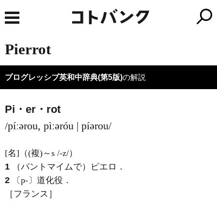
Pierrot
プログレッシブ英和中辞典(第5版)
の解説
Pi・er・rot
/píːərou, pìːəróu | píərou/
[名]
（
(複)
～s
/-z/
）
1
（パントマイムで）ピエロ
．
2
〔p-〕道化役
．
［フランス］