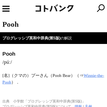
Pooh
プログレッシブ英和中辞典(第5版)
の解説
Pooh
/púː/
[名]
（クマの）プーさん（Pooh Bear）（⇒
Winnie-the-
Pooh
）
．
出典
小学館「プログレッシブ英和中辞典(第5版)」
プログレッシブ英和中辞典(第5版)について
情報
|
凡例