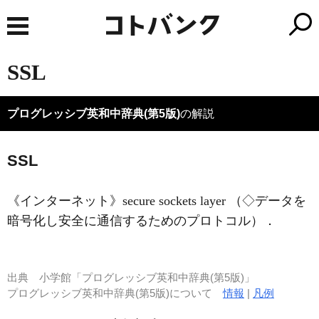
SSL
プログレッシブ英和中辞典(第5版)
の解説
SSL
《インターネット》
secure sockets layer （◇データを
暗号化し安全に通信するためのプロトコル）
．
出典
小学館「プログレッシブ英和中辞典(第5版)」
プログレッシブ英和中辞典(第5版)について
情報
|
凡例