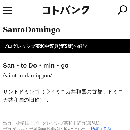
SantoDomingo
プログレッシブ英和中辞典(第5版)
の解説
San・to Do・min・go
/sǽntou dəmíŋɡou/
サントドミンゴ（◇ドミニカ共和国の首都；ドミニ
カ共和国の旧称）
．
出典
小学館「プログレッシブ英和中辞典(第5版)」
プログレッシブ英和中辞典(第5版)について
情報
|
凡例