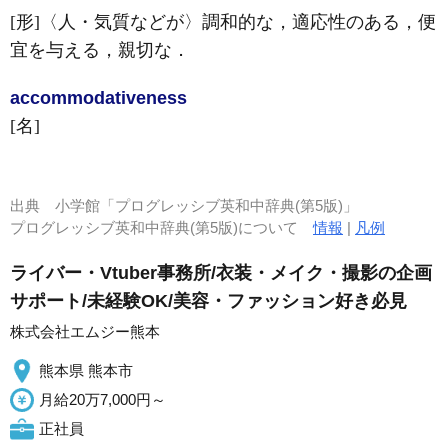
[形]
〈人・気質などが〉調和的な，適応性のある，便
宜を与える，親切な
．
accommodative
ness
[名]
出典
小学館「プログレッシブ英和中辞典(第5版)」
プログレッシブ英和中辞典(第5版)について
情報
|
凡例
ライバー・Vtuber事務所/衣装・メイク・撮影の企画
サポート/未経験OK/美容・ファッション好き必見
株式会社エムジー熊本
熊本県 熊本市
月給20万7,000円～
正社員