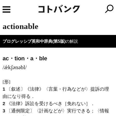
actionable
プログレッシブ英和中辞典(第5版)
の解説
ac・tion・a・ble
/ǽkʃ
ə
nəbl/
[形]
1
〔叙述〕
《法律》
〈言葉・行為などが〉提訴の理
由になり得る
．
2
《法律》
訴訟を受けるべき［免れない］
．
3
〔通例限定〕〈計画などが〉実行できる；〈情報