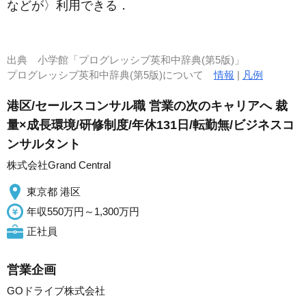
などが〉利用できる
．
出典
小学館「プログレッシブ英和中辞典(第5版)」
プログレッシブ英和中辞典(第5版)について
情報
|
凡例
港区/セールスコンサル職 営業の次のキャリアへ 裁
量×成長環境/研修制度/年休131日/転勤無/ビジネスコ
ンサルタント
株式会社Grand Central
東京都 港区
年収550万円～1,300万円
正社員
営業企画
GOドライブ株式会社