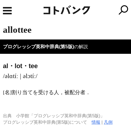
allottee
プログレッシブ英和中辞典(第5版)
の解説
al・lot・tee
/əlɑtíː | əlɔtíː/
[名]
割り当てを受ける人，被配分者
．
出典
小学館「プログレッシブ英和中辞典(第5版)」
プログレッシブ英和中辞典(第5版)について
情報
|
凡例