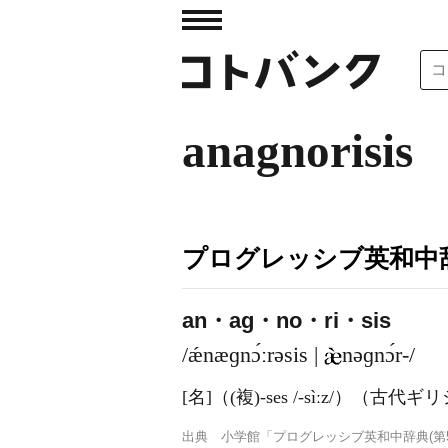
anagnorisis
プログレッシブ英和中辞
an・ag・no・ri・sis
/ǽnæɡnɔ́ːrəsis |
nəɡnɔ́r-/
[名]
（
(複)
-ses
/-sìːz/
）
（古代ギリ
出典
小学館「プログレッシブ英和中辞典(第5