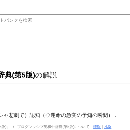
典(第5版)
の解説
シャ悲劇で）認知（◇運命の急変の予知の瞬間）
．
版)」
プログレッシブ英和中辞典(第5版)について
情報
|
凡例