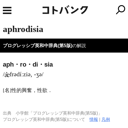
aphrodisia
プログレッシブ英和中辞典(第5版)
の解説
aph・ro・di・sia
/
frədíːziə, -ʒə/
[名]
性的興奮，性欲
．
出典
小学館「プログレッシブ英和中辞典(第5版)」
プログレッシブ英和中辞典(第5版)について
情報
|
凡例