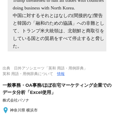
Trump threatened to halt all trades with countries
doing business with North Korea.
中国に対するそれとはなしの[間接的な]警告
と韓国の「融和のための協議」への非難とし
て、トランプ米大統領は、北朝鮮と商取引を
している国との貿易をすべて停止すると脅し
た。
出典
日外アソシエーツ「英和 用語・用例辞典」
英和 用語・用例辞典について
情報
一般事務・OA事務/ほぼ在宅マーケティング企業での
データ分析「Excel使用」
株式会社パソナ
神奈川県 横浜市