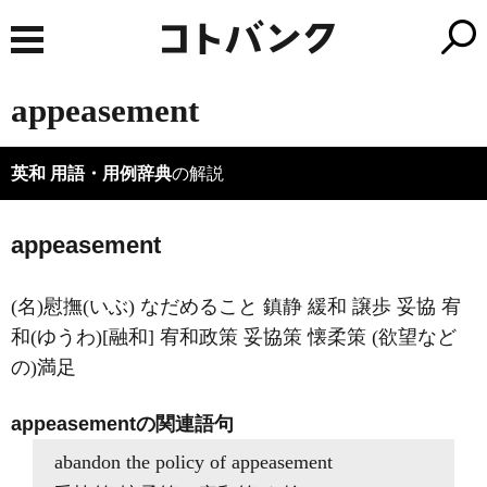
appeasement
英和 用語・用例辞典
の解説
appeasement
(名)慰撫(いぶ) なだめること 鎮静 緩和 譲歩 妥協 宥
和(ゆうわ)[融和] 宥和政策 妥協策 懐柔策 (欲望など
の)満足
appeasementの関連語句
abandon the policy of appeasement