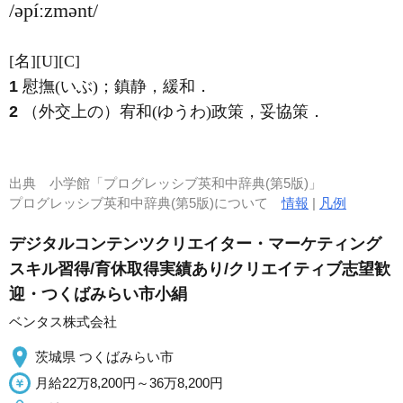
/əpíːzmənt/
[名]
[U]
[C]
1
慰撫
(いぶ)
；鎮静，緩和
．
2
（外交上の）宥和
(ゆうわ)
政策，妥協策
．
出典
小学館「プログレッシブ英和中辞典(第5版)」
プログレッシブ英和中辞典(第5版)について
情報
|
凡例
デジタルコンテンツクリエイター・マーケティング
スキル習得/育休取得実績あり/クリエイティブ志望歓
迎・つくばみらい市小絹
ベンタス株式会社
茨城県 つくばみらい市
月給22万8,200円～36万8,200円