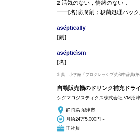
2
活気のない，情緒のない
．
━━
[名]
防腐剤；殺菌処理パック
aséptically
[副]
asépticìsm
[名]
出典
小学館「プログレッシブ英和中辞典(第5
自動販売機のドリンク補充ドライバ
シグマロジスティクス株式会社 VM沼
静岡県 沼津市
月給24万5,000円～
正社員