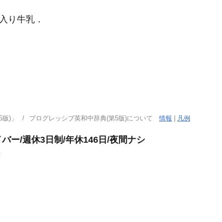
入り牛乳
．
版)」
プログレッシブ英和中辞典(第5版)について
情報
|
凡例
ー/週休3日制/年休146日/夜間ナシ
津