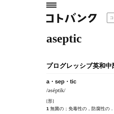
aseptic
プログレッシブ英和中辞
a・sep・tic
/əséptik/
[形]
1
無菌の；免毒性の，防腐性の