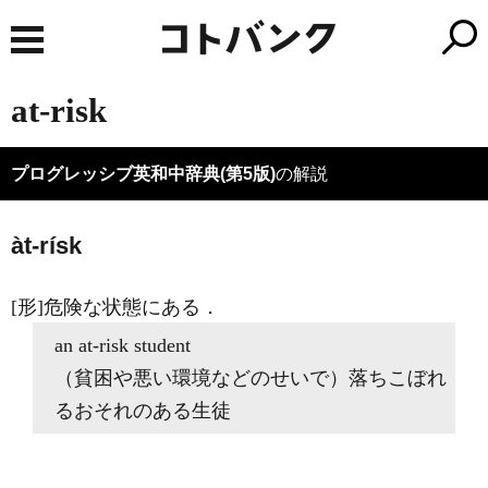
at-risk
プログレッシブ英和中辞典(第5版)
の解説
àt-rísk
[形]
危険な状態にある
．
an
at-risk
student
（貧困や悪い環境などのせいで）落ちこぼれ
るおそれのある生徒