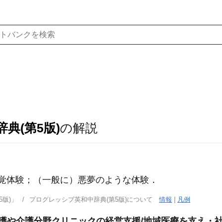
典(第5版)
の解説
しい幻覚体験；（一般に）悪夢のような体験
．
版)」
プログレッシブ英和中辞典(第5版)について
情報
|
凡例
看護や介護分野クリニックの経営支援/地域医療を支え・