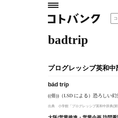
badtrip
プログレッシブ英和中辞
bád tríp
((俗))（LSD による）恐ろ
出典
小学館「プログレッシブ英和中辞典(第5
大阪/営業推進・営業企画 訪問