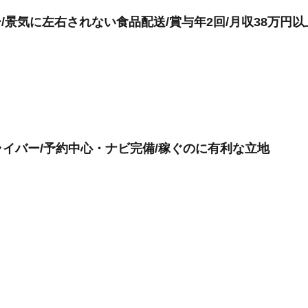
/景気に左右されない食品配送/賞与年2回/月収38万円以
イバー/予約中心・ナビ完備/稼ぐのに有利な立地