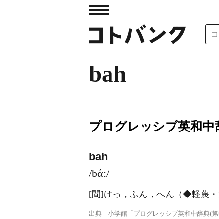
bah
プログレッシブ英和中辞
bah
/bάː/
[間]
けっ，ふん，へん（◆軽蔑・
出典
小学館「プログレッシブ英和中辞典(第5