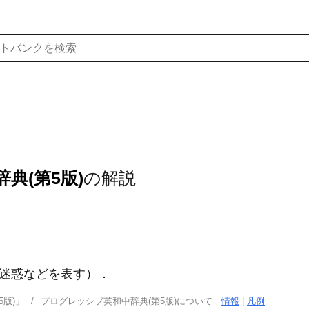
典(第5版)
の解説
迷惑などを表す）
．
版)」
プログレッシブ英和中辞典(第5版)について
情報
|
凡例