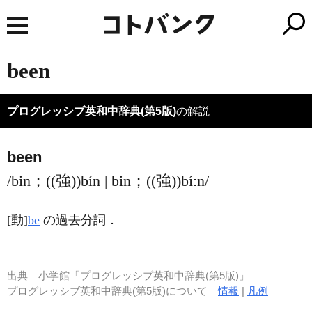
been
プログレッシブ英和中辞典(第5版)
の解説
been
/bin；((強))bín | bin；((強))bíːn/
[動]
be
の過去分詞
．
出典
小学館「プログレッシブ英和中辞典(第5版)」
プログレッシブ英和中辞典(第5版)について
情報
|
凡例