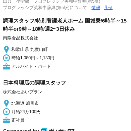
出典
小学館「プログレッシブ英和中辞典(第5版)」
プログレッシブ英和中辞典(第5版)について
情報
|
凡例
調理スタッフ/特別養護老人ホーム 国城寮/6時半～15
時半or9時～18時/週2~3日休み
南陽食品株式会社
和歌山県 九度山町
時給1,080円～1,130円
アルバイト・パート
日本料理店の調理スタッフ
株式会社あいプラン
北海道 旭川市
月給24万100円
正社員