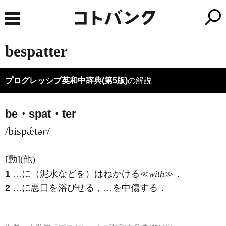
bespatter
プログレッシブ英和中辞典(第5版)
の解説
be・spat・ter
/bispǽtə
r
/
[動]
(他)
1
…に（泥水などを）はねかける≪
with
≫
．
2
…に悪口を浴びせる，…を中傷する
．