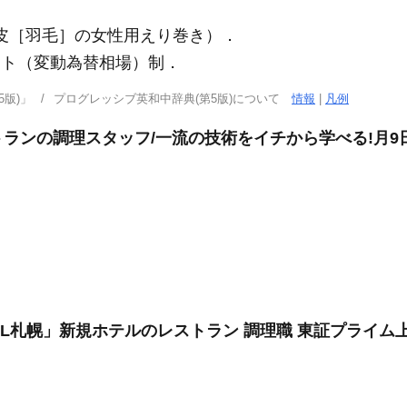
皮［羽毛］の女性用えり巻き）
．
ート（変動為替相場）制
．
版)」
プログレッシブ英和中辞典(第5版)について
情報
|
凡例
ランの調理スタッフ/一流の技術をイチから学べる!月9日
OTEL札幌」新規ホテルのレストラン 調理職 東証プライム上