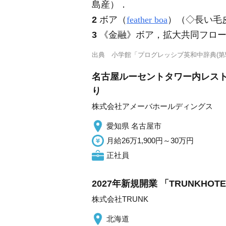
島産）
．
2
ボア（
feather boa
）（◇長い毛
3
《金融》
ボア，拡大共同フロ
出典
小学館「プログレッシブ英和中辞典(第5
名古屋ルーセントタワー内レスト
り
株式会社アメーバホールディングス
愛知県 名古屋市
月給26万1,900円～30万円
正社員
2027年新規開業 「TRUNKH
株式会社TRUNK
北海道