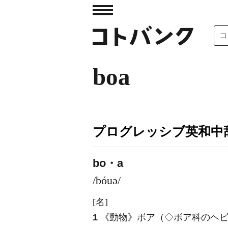
boa
プログレッシブ英和中辞
bo・a
/bóuə/
[名]
1
《動物》
ボア（◇ボア科のヘ