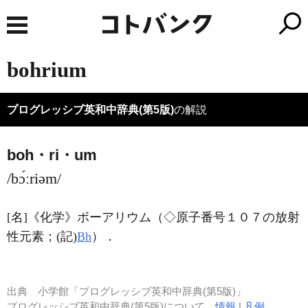
bohrium
プログレッシブ英和中辞典(第5版)
の解説
boh・ri・um
/bɔ́ːriəm/
[名]
《化学》
ボーアリウム（◇原子番号１０７の放射
性元素；
(記)
Bh
）
．
出典
小学館「プログレッシブ英和中辞典(第5版)」
プログレッシブ英和中辞典(第5版)について
情報
|
凡例