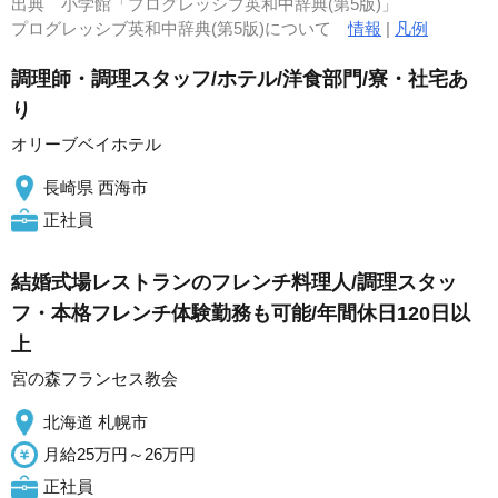
出典
小学館「プログレッシブ英和中辞典(第5版)」
プログレッシブ英和中辞典(第5版)について
情報
|
凡例
調理師・調理スタッフ/ホテル/洋食部門/寮・社宅あ
り
オリーブベイホテル
長崎県 西海市
正社員
結婚式場レストランのフレンチ料理人/調理スタッ
フ・本格フレンチ体験勤務も可能/年間休日120日以
上
宮の森フランセス教会
北海道 札幌市
月給25万円～26万円
正社員