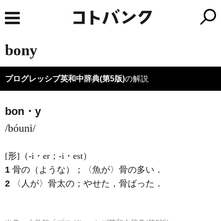
bony
プログレッシブ英和中辞典(第5版)
の解説
bon・y
/bóuni/
[形]
（-i・er；-i・est）
1
骨の（ような）；〈魚が〉骨の多い
．
2
〈人が〉骨太の；やせた，骨ばった
．