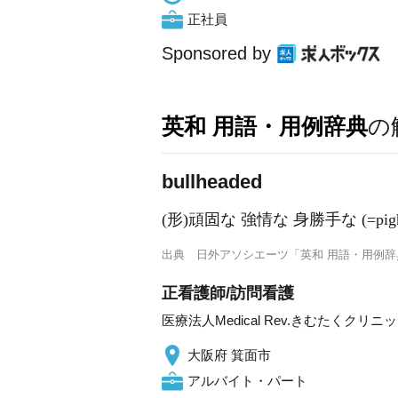
正社員
Sponsored by
英和 用語・用例辞典
の
bullheaded
(形)頑固な 強情な 身勝手な (=pighe
出典
日外アソシエーツ「英和 用語・用例辞
正看護師/訪問看護
医療法人Medical Rev.きむたくクリ
大阪府 箕面市
アルバイト・パート