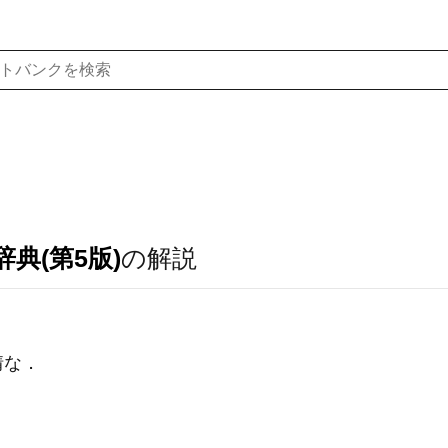
典(第5版)
の解説
情な
．