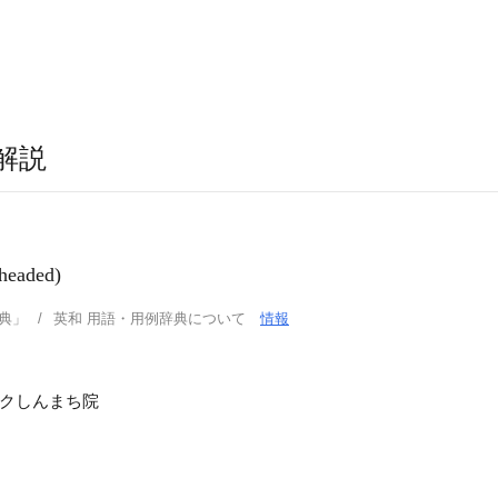
解説
aded)
典」
英和 用語・用例辞典について
情報
ニックしんまち院