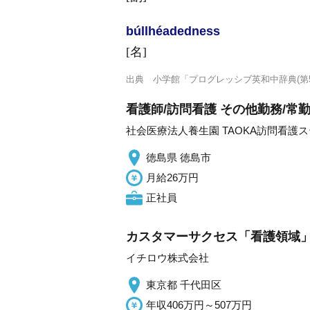
búllhéaded
ness
[名]
出典
小学館「プログレッシブ英和中辞典(第5
看護師/訪問看護 その他勤務/常
社会医療法人養生園 TAOKA訪問看護
徳島県 徳島市
月給26万円
正社員
カスタマーサクセス「看護領域
イチロウ株式会社
東京都 千代田区
年収406万円～507万円