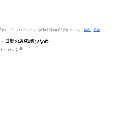
版)」
プログレッシブ英和中辞典(第5版)について
情報
|
凡例
勤・日勤のみ/残業少なめ
ステーション蕾
」