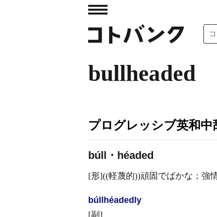
bullheaded
プログレッシブ英和中辞
búll・héaded
[形]
((軽蔑的))頑固でばかな；強
búllhéaded
ly
[副]