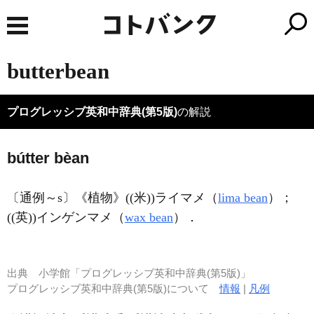
butterbean
プログレッシブ英和中辞典(第5版)
の解説
bútter bèan
〔通例～s〕
《植物》
((米))ライマメ（
lima bean
）；
((英))インゲンマメ（
wax bean
）
．
出典
小学館「プログレッシブ英和中辞典(第5版)」
プログレッシブ英和中辞典(第5版)について
情報
|
凡例