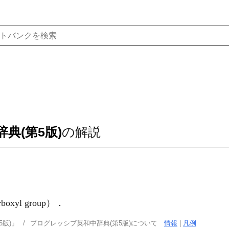
典(第5版)
の解説
xyl group）
．
版)」
プログレッシブ英和中辞典(第5版)について
情報
|
凡例