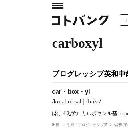
carboxyl
プログレッシブ英和中辞
car・box・yl
/kɑː
r
bάksəl | -bɔ́k-/
[名]
《化学》
カルボキシル基（carbo
出典
小学館「プログレッシブ英和中辞典(第5