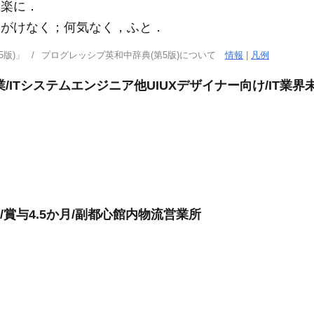
気楽に
．
がけなく；何気なく，ふと
．
版)」
プログレッシブ英和中辞典(第5版)について
情報
|
凡例
業/ITシステムエンジニア他UIUXデザイナー向け/IT業
/賞与4.5か月/副都心館内物流営業所