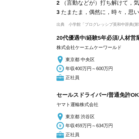
2
（言動などが）打ち解けて，
3
たまたま，偶然に，時々，思い
出典
小学館「プログレッシブ英和中辞典(第5
20代優遇中/経験5年必須/人材営
株式会社ケーエムケーワールド
東京都 中央区
年収400万円～600万円
正社員
セールスドライバー/普通免許OK
ヤマト運輸株式会社
東京都 渋谷区
年収459万円～634万円
正社員