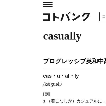
casually
プログレッシブ英和中辞
cas・u・al・ly
/kǽʒuəli/
[副]
1
（着こなしが）カジュアルに