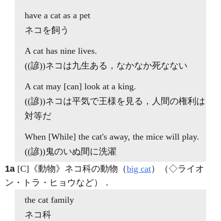
have a
cat
as a pet
ネコを飼う
A
cat
has nine lives.
((諺))ネコは九生ある，なかなか死なない
A
cat
may [can] look at a king.
((諺))ネコは平気で王様を見る，人間の権利は
対等だ
When [While] the
cat
's away, the mice will play.
((諺))鬼のいぬ間に洗濯
1a
[C]
《動物》
ネコ科の動物（
big cat
）（◇ライオ
ン・トラ・ヒョウなど）
．
the
cat
family
ネコ科