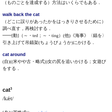
（ものごとを達成する）方法はいくらでもある
．
walk back the cat
（どこに誤りがあったかをはっきりさせるために）
調べ直す，再検討する
．
━━
[動]
（～・ted；～・ting）
(他)
《海事》
〈錨を〉
引き上げて吊錨架
(ちょうびょうか)
にかける
．
cat around
(自)
((米やや古・略式))女の尻を追いかける；女遊び
をする
．
3
cat
/kǽt/