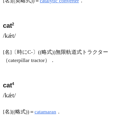
[名]
((英略式))＝
catalytic converter
．
2
cat
/kǽt/
[名]
〔時にC-〕((略式))無限軌道式トラクター
（caterpillar tractor）
．
4
cat
/kǽt/
[名]
((略式))＝
catamaran
．