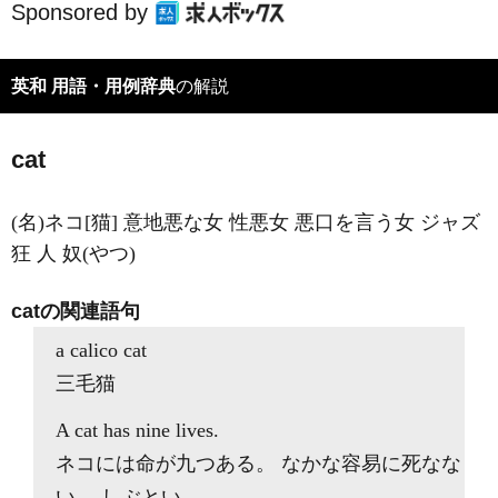
Sponsored by
英和 用語・用例辞典
の解説
cat
(名)ネコ[猫] 意地悪な女 性悪女 悪口を言う女 ジャズ
狂 人 奴(やつ)
catの関連語句
a calico cat
三毛猫
A cat has nine lives.
ネコには命が九つある。 なかな容易に死なな
い。 しぶとい。