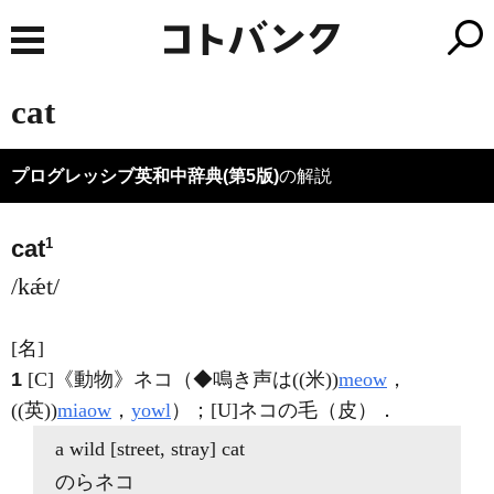
cat
プログレッシブ英和中辞典(第5版)
の解説
1
cat
/kǽt/
[名]
1
[C]
《動物》
ネコ（◆鳴き声は((米))
meow
，
((英))
miaow
，
yowl
）；
[U]
ネコの毛（皮）
．
a wild [street, stray]
cat
のらネコ