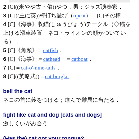
2
[C]
((米やや古・俗))やつ，男；ジャズ演奏家
．
3
[U]
((主に英))棒打ち遊び（
tipcat
）；
[C]
その棒
．
4
[C]
《海事》
収錨
(しゅうびょう)
テークル（◇錨を
上げる滑車装置；ネコ・ライオンの顔がついてい
る）
．
5
[C]
《魚類》
＝
catfish
．
6
[C]
《海事》
＝
cathead
；＝
catboat
．
7
[C]
＝
cat-o'-nine-tails
．
8
[C]
((英略式))＝
cat burglar
．
bell the cat
ネコの首に鈴をつける；進んで難局に当たる
．
fight like cat and dog [cats and dogs]
激しくいがみ合う
．
(Has the) cat got your tongue?