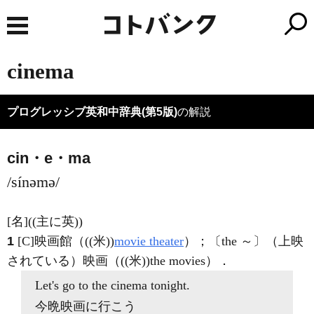
cinema
プログレッシブ英和中辞典(第5版)
の解説
cin・e・ma
/sínəmə/
[名]
((主に英))
1
[C]
映画館（((米))
movie theater
）；〔the ～〕（上映
されている）映画（((米))the movies）
．
Let's go to
the cinema
tonight.
今晩映画に行こう