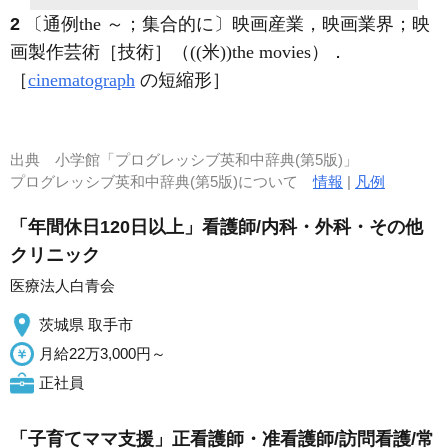
2
〔通例the ～；集合的に〕映画産業，映画業界；映
画製作芸術［技術］（((米))the movies）
．
［
cinematograph
の短縮形］
出典
小学館「プログレッシブ英和中辞典(第5版)」
プログレッシブ英和中辞典(第5版)について
情報
|
凡例
「年間休日120日以上」看護師/内科・外科・その他
クリニック
医療法人白青会
茨城県 取手市
月給22万3,000円～
正社員
「子育てママ支援」正看護師・准看護師/訪問看護/常