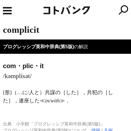
complicit
プログレッシブ英和中辞典(第5版)
の解説
com・plic・it
/kəmplísət/
[形]
（…に/人と）共謀の［した］，共犯の［し
た］，連座した≪
in
/
with
≫
．
出典
小学館「プログレッシブ英和中辞典(第5版)」
プログレッシブ英和中辞典(第5版)について
情報
|
凡例