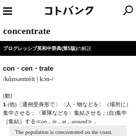
concentrate
プログレッシブ英和中辞典(第5版)
の解説
con・cen・trate
/kάnsəntrèit | kɔ́n-/
[動]
1
(他)
〔通例受身形で〕〈人・物などを〉（場所に）
集中させる；〈軍隊などを〉集結させる；
(自)
集中
［集結］する≪
on
，
in
，
at
，
around
≫
．
The population
is concentrated on
the coast.