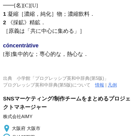
━━
[名]
[C]
[U]
1
凝縮［濃縮，純化］物；濃縮飲料
．
2
《採鉱》
精鉱
．
［原義は「共に中心に集める」］
cóncentràtive
[形]
集中的な；専心的な，熱心な
．
出典
小学館「プログレッシブ英和中辞典(第5版)」
プログレッシブ英和中辞典(第5版)について
情報
|
凡例
SNSマーケティング/制作チームをまとめるプロジェ
クトマネージャー
株式会社AIMY
大阪府 大阪市