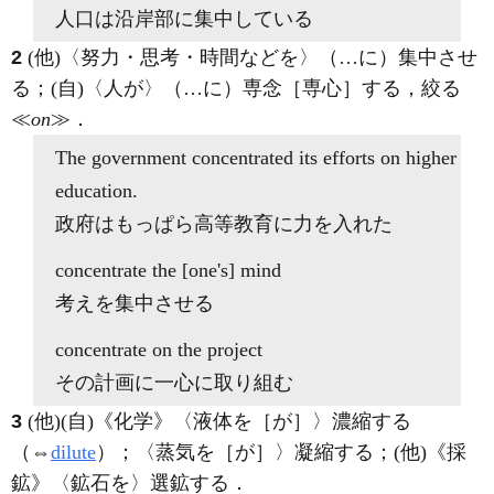
人口は沿岸部に集中している
2
(他)
〈努力・思考・時間などを〉（…に）集中させ
る；
(自)
〈人が〉（…に）専念［専心］する，絞る
≪
on
≫
．
The government
concentrated
its efforts
on
higher
education.
政府はもっぱら高等教育に力を入れた
concentrate
the [one's] mind
考えを集中させる
concentrate on
the project
その計画に一心に取り組む
3
(他)
(自)
《化学》
〈液体を［が］〉濃縮する
（⇔
dilute
）；〈蒸気を［が］〉凝縮する；
(他)
《採
鉱》
〈鉱石を〉選鉱する
．