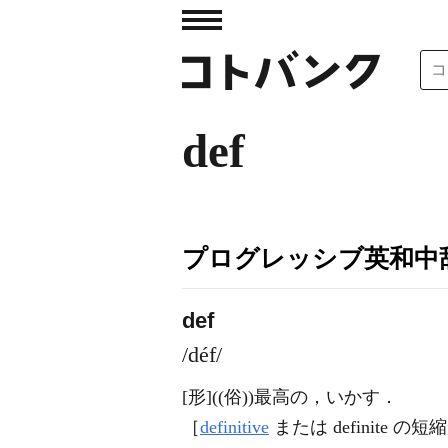
def
プログレッシブ英和中辞
def
/déf/
[形]
((俗))最高の，いかす
．
［
definitive
または definite の短