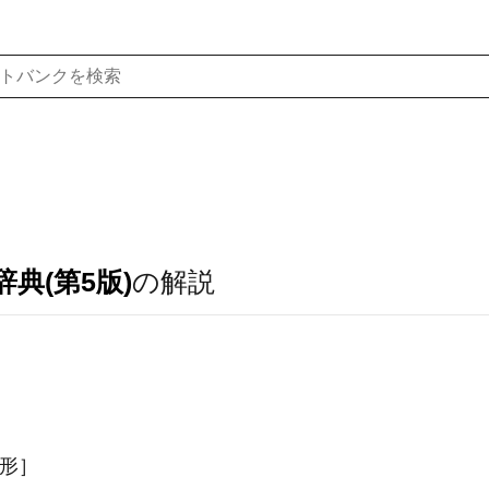
典(第5版)
の解説
縮形］