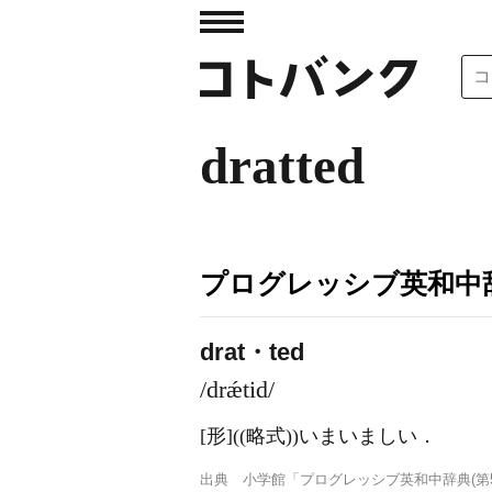
dratted
プログレッシブ英和中辞
drat・ted
/drǽtid/
[形]
((略式))いまいましい
．
出典
小学館「プログレッシブ英和中辞典(第5