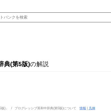
典(第5版)
の解説
版)」
プログレッシブ英和中辞典(第5版)について
情報
|
凡例