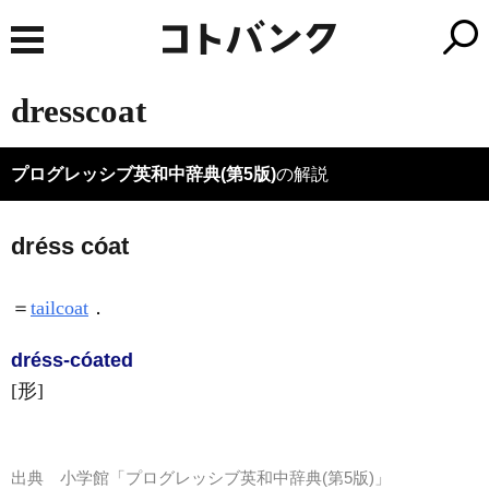
dresscoat
プログレッシブ英和中辞典(第5版)
の解説
dréss cóat
＝
tailcoat
．
dréss-cóated
[形]
出典
小学館「プログレッシブ英和中辞典(第5版)」