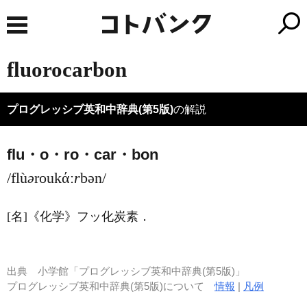
fluorocarbon
プログレッシブ英和中辞典(第5版)
の解説
flu・o・ro・car・bon
/flù
ə
roukάː
r
bən/
[名]
《化学》
フッ化炭素
．
出典
小学館「プログレッシブ英和中辞典(第5版)」
プログレッシブ英和中辞典(第5版)について
情報
|
凡例