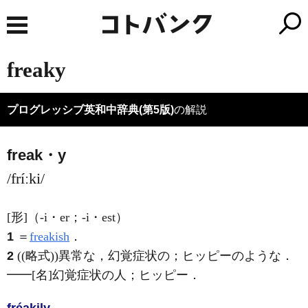
freaky
プログレッシブ英和中辞典(第5版)
の解説
freak・y
/fríːki/
[形]
（-i・er；-i・est）
1
＝
freakish
．
2
((略式))異常な，幻覚症状の；ヒッピーのような
．
━━
[名]
幻覚症状の人；ヒッピー
．