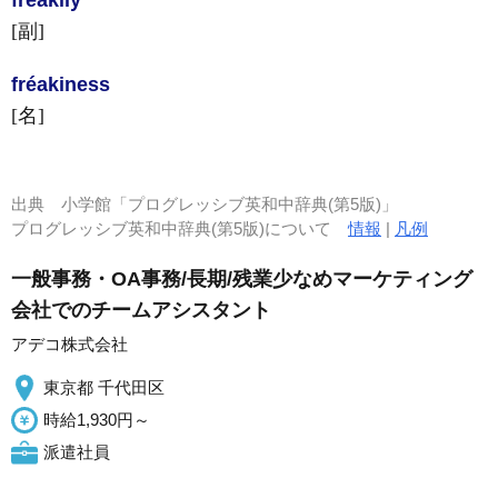
fréakily
[副]
fréakiness
[名]
出典
小学館「プログレッシブ英和中辞典(第5版)」
プログレッシブ英和中辞典(第5版)について
情報
|
凡例
一般事務・OA事務/長期/残業少なめマーケティング
会社でのチームアシスタント
アデコ株式会社
東京都 千代田区
時給1,930円～
派遣社員