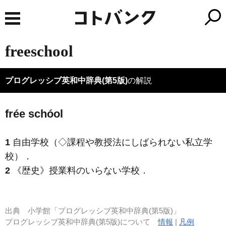
freeschool
プログレッシブ英和中辞典(第5版)
の解説
frée schóol
1
自由学校（◇課程や教授法にしばられない私立学
校）
．
2
《歴史》
授業料のいらない学校
．
出典
小学館「プログレッシブ英和中辞典(第5版)」
プログレッシブ英和中辞典(第5版)について
情報
|
凡例