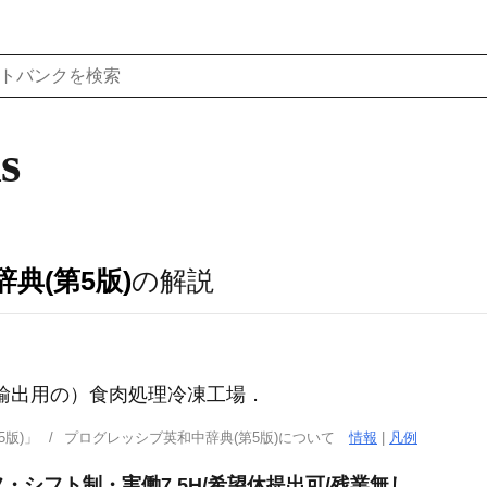
s
典(第5版)
の解説
に輸出用の）食肉処理冷凍工場
．
版)」
プログレッシブ英和中辞典(第5版)について
情報
|
凡例
シフト制・実働7.5H/希望休提出可/残業無し