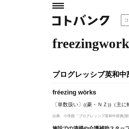
freezingwork
プログレッシブ英和中辞
fréezing wòrks
〔単数扱い〕((豪・ＮＺ))（主
出典
小学館「プログレッシブ英和中辞典(第5
施設での清掃や介護補助スタッフ・