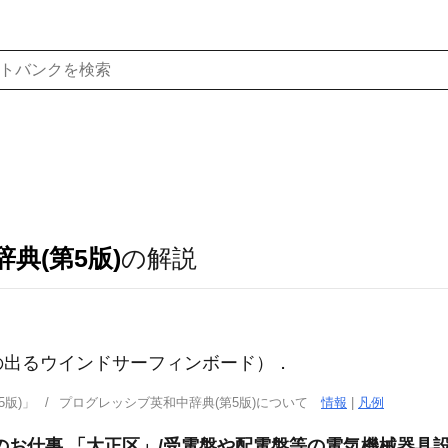
典(第5版)
の解説
力の出るウインドサーフィンボード）
．
版)」
プログレッシブ英和中辞典(第5版)について
情報
|
凡例
のお仕事 「大正区」/受電盤や配電盤等の電気機械器具設