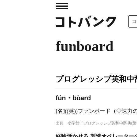
funboard
プログレッシブ英和中辞
fún・bòard
[名]
((英))ファンボード（◇速
出典
小学館「プログレッシブ英和中辞典(第5
経験活かせる 製造オペレーター