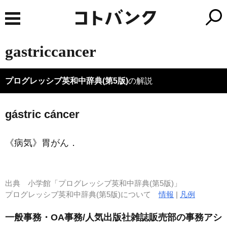
gastriccancer
プログレッシブ英和中辞典(第5版)
の解説
gástric cáncer
《病気》
胃がん
．
出典
小学館「プログレッシブ英和中辞典(第5版)」
プログレッシブ英和中辞典(第5版)について
情報
|
凡例
一般事務・OA事務/人気出版社雑誌販売部の事務アシ