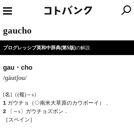
gaucho
プログレッシブ英和中辞典(第5版)
の解説
gau・cho
/ɡáutʃou/
[名]
（
(複)
～s）
1
ガウチョ（◇南米大草原のカウボーイ）
．
2
〔～s〕ガウチョズボン
．
［スペイン］