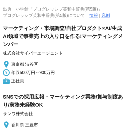
出典
小学館「プログレッシブ英和中辞典(第5版)」
プログレッシブ英和中辞典(第5版)について
情報
|
凡例
マーケティング・市場調査/自社プロダクト×AI/生成
AI領域で事業売上の入り口を作る!マーケティングメ
ンバー
株式会社サイバーエージェント
東京都 渋谷区
年収500万円～900万円
正社員
SNSでの採用広報・マーケティング業務/賞与制度あ
り/実務未経験OK
サンワ株式会社
香川県 三豊市