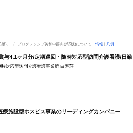
版)」
プログレッシブ英和中辞典(第5版)について
情報
|
凡例
賞与4.1ヶ月分/定期巡回・随時対応型訪問介護看護/日
時対応型訪問介護看護事業所 白寿荘
医療施設型ホスピス事業のリーディングカンパニー