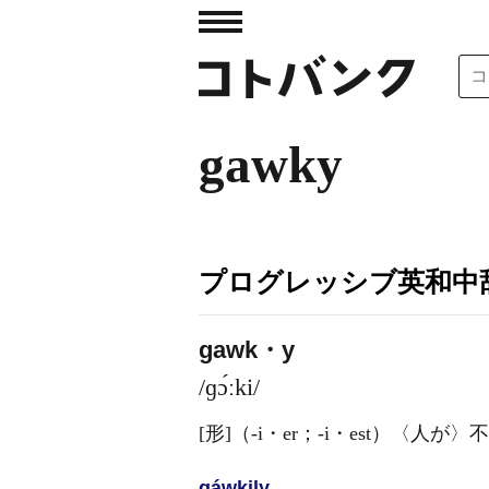
gawky
プログレッシブ英和中辞
gawk・y
/ɡɔ́ːki/
[形]
（-i・er；-i・est）
〈人が〉不
gáwkily