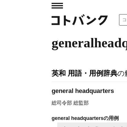
generalheadq
英和 用語・用例辞典
の
general headquarters
総司令部 総監部
general headquartersの用例