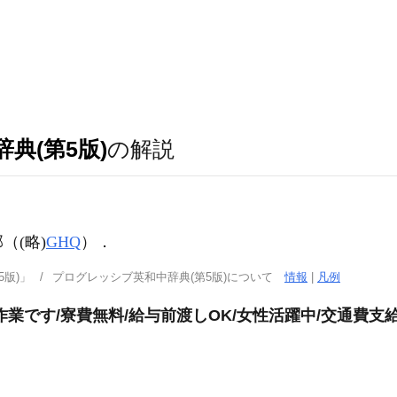
典(第5版)
の解説
部（
(略)
GHQ
）
．
版)」
プログレッシブ英和中辞典(第5版)について
情報
|
凡例
業です/寮費無料/給与前渡しOK/女性活躍中/交通費支