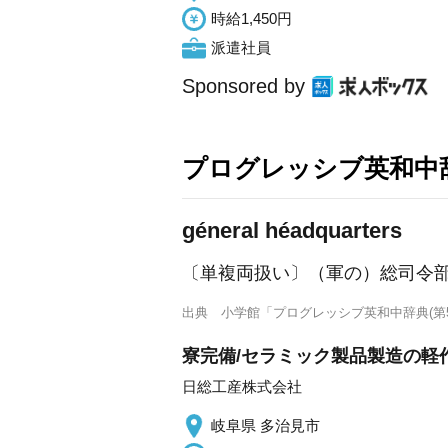
時給1,450円
派遣社員
Sponsored by
プログレッシブ英和中辞
géneral héadquarters
〔単複両扱い〕（軍の）総司令
出典
小学館「プログレッシブ英和中辞典(第5
寮完備/セラミック製品製造の軽作
日総工産株式会社
岐阜県 多治見市