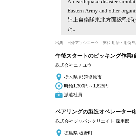
An earthquake disaster simula
Eastern Army and other organiz
陸上自衛隊東北方面総監部
た。
出典
日外アソシエーツ「英和 用語・用例辞
午後スタートのピッキング作業/
株式会社ニチユウ
栃木県 那須塩原市
時給1,300円～1,625円
派遣社員
ベアリングの製造オペレーター/社
株式会社ジャパンクリエイト 採用部
徳島県 板野町